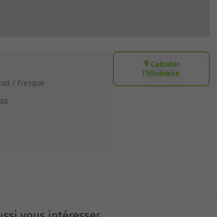
Calculer
l’itinéraire
aud / Fresque
sta
ssi vous intéresser