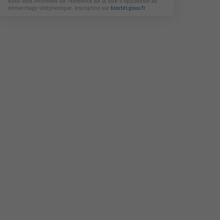
Nous vous informons de l'existence de la liste d'opposition au
démarchage téléphonique. Inscription sur
bloctel.gouv.fr