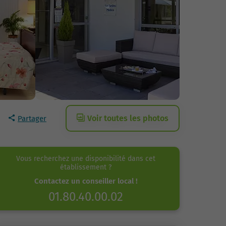
Voir toutes les photos
Partager
Vous recherchez une disponibilité dans cet
établissement ?
Contactez un conseiller local !
01.80.40.00.02