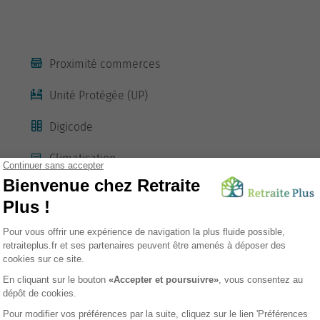
Proximité commerces
Unité Protégée (UP)
Digicode
Climatisation
Possibilité de prendre ses meubles
sement