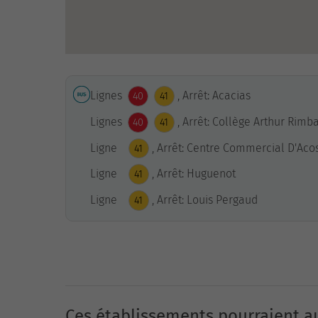
Lignes
, Arrêt: Acacias
40
41
Lignes
, Arrêt: Collège Arthur Rimb
40
41
Ligne
, Arrêt: Centre Commercial D'Aco
41
Ligne
, Arrêt: Huguenot
41
Ligne
, Arrêt: Louis Pergaud
41
Ces établissements pourraient au