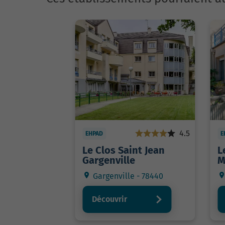
4.5
EHPAD
E
Le Clos Saint Jean
L
Gargenville
M
Gargenville - 78440
Découvrir