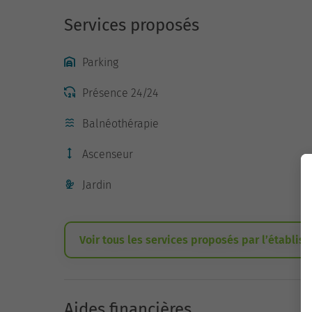
Services proposés
Parking
Présence 24/24
Balnéothérapie
Ascenseur
Jardin
Voir tous les services proposés par l’établis
Aides financières