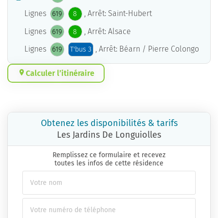
Lignes
, Arrêt: Saint-Hubert
619
8
Lignes
, Arrêt: Alsace
619
8
Lignes
, Arrêt: Béarn / Pierre Colongo
619
T'bus 3
Calculer l’itinéraire
Obtenez les disponibilités & tarifs
Les Jardins De Longuiolles
Remplissez ce formulaire et recevez
toutes les infos de cette résidence