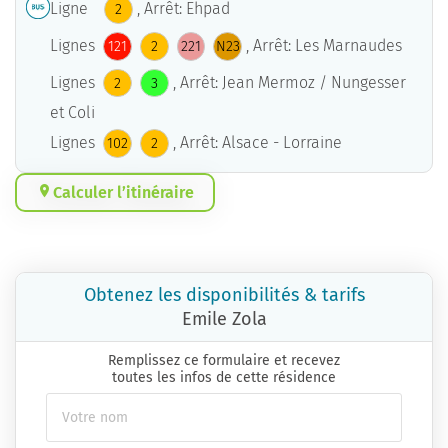
Ligne
, Arrêt: Ehpad
2
Lignes
, Arrêt: Les Marnaudes
121
2
221
N23
Lignes
, Arrêt: Jean Mermoz / Nungesser
2
3
et Coli
Lignes
, Arrêt: Alsace - Lorraine
102
2
Calculer l’itinéraire
Obtenez les disponibilités & tarifs
Emile Zola
Remplissez ce formulaire et recevez
toutes les infos de cette résidence