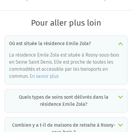
Pour aller plus loin
Où est située la résidence Emile Zola?
La résidence Emile Zola est située à Rosny-sous-bois
en Seine Saint Denis. Elle est proche de toutes les
commodités et accessible par les transports en
commun.
En savoir plus
Quels types de soins sont délivrés dans la
résidence Emile Zola?
La résidence Emile Zola est un EHPAD médicalisé. Les soins suivants sont délivrés :
Combien y a t-il de maisons de retraite à Rosny-