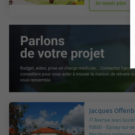
En savoir plus
Jacques Offen
77 Avenue Jean Jaurè
93800 - Épinay-sur-se
Résidence partenaire