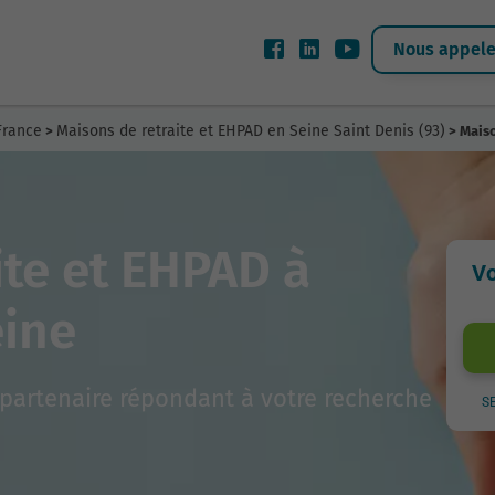
Nous appeler
France
Maisons de retraite et EHPAD en Seine Saint Denis (93)
>
> Maiso
ite et EHPAD à
Vo
eine
partenaire répondant à votre recherche
S