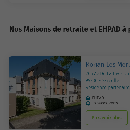
Nos Maisons de retraite et EHPAD à p
Korian Les Merl
206 Av De La Division
95200 - Sarcelles
Résidence partenaire
EHPAD
Espaces Verts
En savoir plus