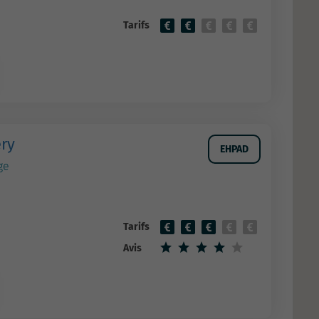
Tarifs
ery
EHPAD
ge
Tarifs
Avis