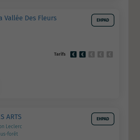
 Vallée Des Fleurs
EHPAD
e
Tarifs
ES ARTS
EHPAD
on Leclerc
ous-forêt