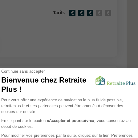
Tarifs
aurier Noble
EHPAD
afontaine
Tarifs