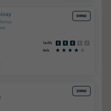
pinay
EHPAD
Tarrius
ine
Tarifs
Avis
EHPAD
g