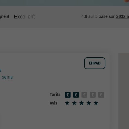
EHPAD
z
r-seine
Tarifs
Avis