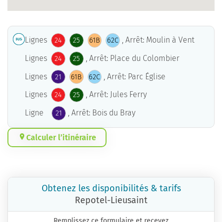
Lignes
, Arrêt: Moulin à Vent
24
25
61B
62C
Lignes
, Arrêt: Place du Colombier
24
25
Lignes
, Arrêt: Parc Église
21
61B
62C
Lignes
, Arrêt: Jules Ferry
24
25
Ligne
, Arrêt: Bois du Bray
21
Calculer l’itinéraire
Obtenez les disponibilités & tarifs
Repotel-Lieusaint
Remplissez ce formulaire et recevez