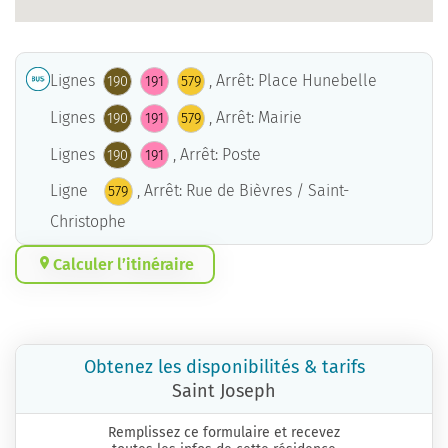
Lignes
, Arrêt: Place Hunebelle
190
191
579
Lignes
, Arrêt: Mairie
190
191
579
Lignes
, Arrêt: Poste
190
191
Ligne
, Arrêt: Rue de Bièvres / Saint-
579
Christophe
Calculer l’itinéraire
Obtenez les disponibilités & tarifs
Saint Joseph
Remplissez ce formulaire et recevez