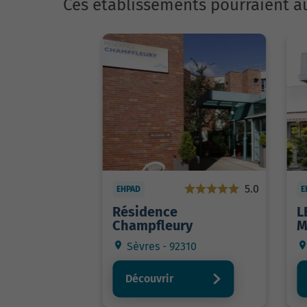
Ces établissements pourraient au
5.0
EHPAD
E
Résidence
L
Champfleury
M
Sèvres - 92310
Découvrir