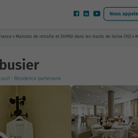
Nous appeler
France
Maisons de retraite et EHPAD dans les Hauts de Seine (92)
M
>
>
busier
ourt - Résidence partenaire