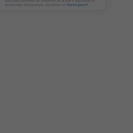
Nous vous informons de l'existence de la liste d'opposition au
démarchage téléphonique. Inscription sur
bloctel.gouv.fr