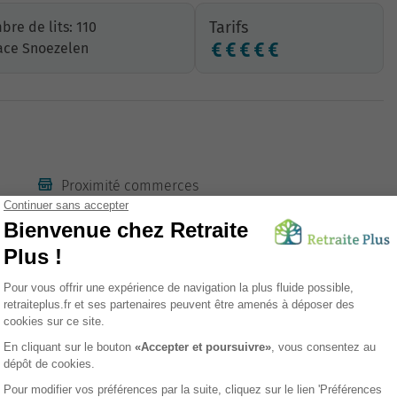
Tarifs
re de lits: 110
ace Snoezelen
Proximité commerces
Restauration
Unité Protégée (UP)
Office religieux
Animations