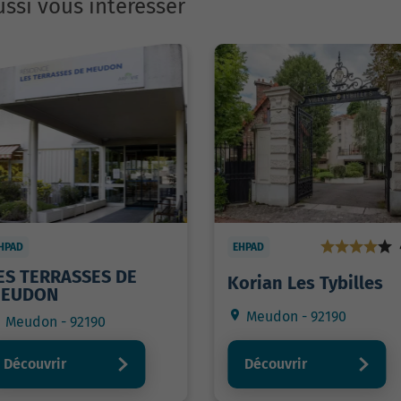
ssi vous intéresser
HPAD
EHPAD
ES TERRASSES DE
Korian Les Tybilles
EUDON
Meudon - 92190
Meudon - 92190
Découvrir
Découvrir