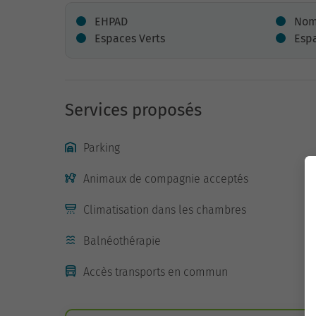
EHPAD
Nomb
Espaces Verts
Esp
Services proposés
Parking
Animaux de compagnie acceptés
Climatisation dans les chambres
Balnéothérapie
Accès transports en commun