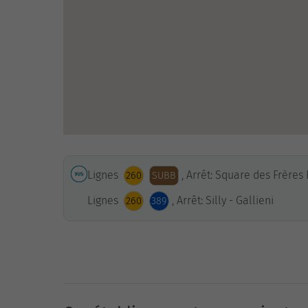
Lignes
, Arrêt: Square des Frère
260
SUBB
Lignes
, Arrêt: Silly - Gallieni
260
389