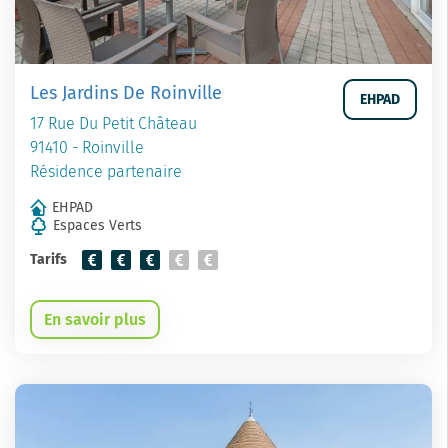
Les Jardins De Roinville
EHPAD
17 Rue Du Petit Château
91410 - Roinville
Résidence partenaire
EHPAD
Espaces Verts
Tarifs
En savoir plus