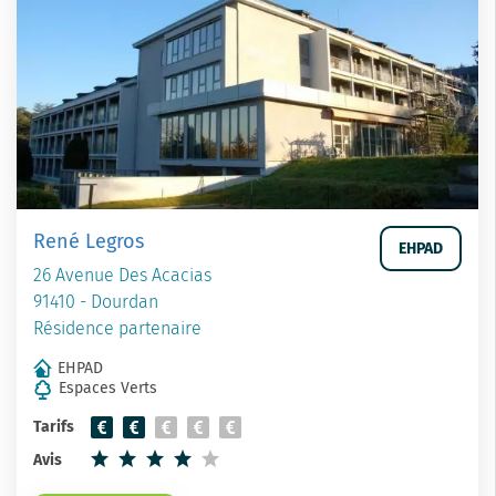
René Legros
EHPAD
26 Avenue Des Acacias
91410 - Dourdan
Résidence partenaire
EHPAD
Espaces Verts
Tarifs
Avis