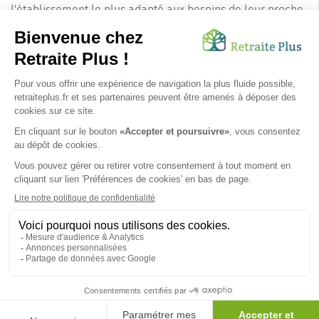
l'établissement le plus adapté aux besoins de leur proche
âgé, en fournissant des informations sur les
établissements, les services, et les aides financières
disponibles.
Avec Retraite Plus, trouvez une maison de retraite ou un
EHPAD dans l’Essonne en toute simplicité !
Un conseil ? Des questions ? Contactez-nous !
SUIVEZ-NOUS SUR :
Protection données personnelles
|
Préférences de cookies
|
Mentions légales
|
Espace Presse
|
Découvrez nos EHPAD
Nous vous informons de l'existence de la liste d'opposition
au démarchage téléphonique. Inscription sur
bloctel.gouv.fr
© 2026 Retraite Plus - Tous droits réservés -
Plan du site