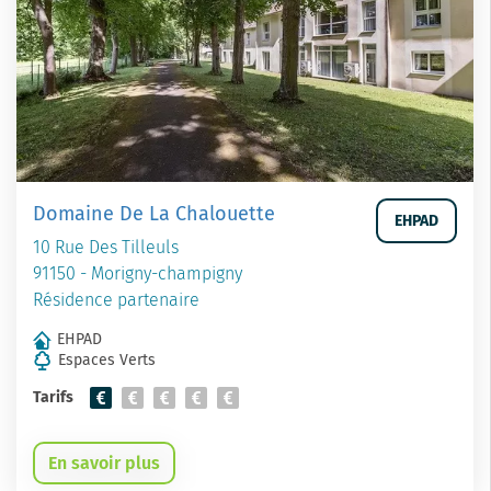
Domaine De La Chalouette
EHPAD
10 Rue Des Tilleuls
91150 - Morigny-champigny
Résidence partenaire
EHPAD
Espaces Verts
Tarifs
En savoir plus