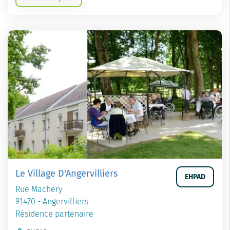
Le Village D'Angervilliers
EHPAD
Rue Machery
91470 - Angervilliers
Résidence partenaire