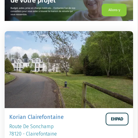
Allons-y
Korian Clairefontaine
EHPAD
Route De Sonchamp
78120 - Clairefontaine