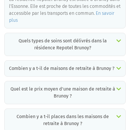
l'Essonne. Elle est proche de toutes les commodités et
accessible par les transports en commun.
En savoir
plus
Quels types de soins sont délivrés dans la
résidence Repotel Brunoy?
La résidence Repotel Brunoy est un EHPAD médicalisé. Les soins suivants sont délivrés :
Combien y a t-il de maisons de retraite à Brunoy ?
Il y a environ 5 EHPAD à Brunoy. Cela incluant des maisons de retraite médicalisées, des résidences services seniors et résidences autonomie.
Quel est le prix moyen d'une maison de retraite à
Brunoy ?
Le prix moyen d’une chambre simple en maison de retraite à Brunoy est d’environ 2474€ par mois mais il existe de grandes différences d’un établissement à l’autre.
La résidence la moins chère à Brunoy est à 871 €/mois et la plus chère à 5063 € /mois.
Pour connaître le prix pratiqué par chaque maison de retraite à Brunoy, vous pouvez faire appel aux conseillers de Retraite Plus qui disposent d’informations mises à jour quotidiennement et qui proposent aux familles un accompagnement gratuit et personnalisé.
*informations extraites à partir de la base de données Retraite Plus, ticket modérateur inclus.
Combien y a t-il places dans les maisons de
retraite à Brunoy ?