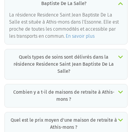
Baptiste De La Salle?
La résidence Residence Saint Jean Baptiste De La
Salle est située à Athis-mons dans l'Essonne. Elle est
proche de toutes les commodités et accessible par
les transports en commun.
En savoir plus
Quels types de soins sont délivrés dans la
résidence Residence Saint Jean Baptiste De La
Salle?
La résidence Residence Saint Jean Baptiste De La Salle est un EHPAD médicalisé. Les soins suivants sont délivrés :
Combien y a t-il de maisons de retraite à Athis-
mons ?
Il y a environ 5 EHPAD à Athis-mons. Cela incluant des maisons de retraite médicalisées, des résidences services seniors et résidences autonomie.
Quel est le prix moyen d'une maison de retraite à
Athis-mons ?