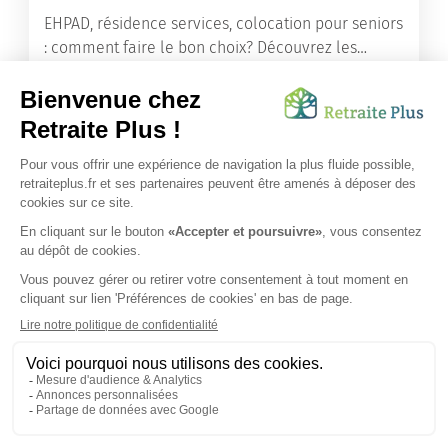
EHPAD, résidence services, colocation pour seniors
: comment faire le bon choix? Découvrez les
différents types d'hébergement adaptés à nos
ainés.
Lire l'article
Vous avez besoin d’une aide de nos équipes ?
Obtenir les tarifs & disponibilités
SUIVEZ-NOUS SUR :
Protection données personnelles
|
Préférences de cookies
|
Mentions légales
|
Espace Presse
|
Découvrez nos EHPAD