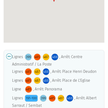
Lignes
, Arrêt: Centre
399
485
487
488
Administratif / La Poste
Lignes
, Arrêt: Place Henri Deudon
485
487
488
Lignes
, Arrêt: Place de L'Eglise
485
487
488
Ligne
, Arrêt: Panorama
485
Lignes
, Arrêt: Albert
191-100
399
485
487
488
Sarraut / Sembat