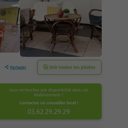
Voir toutes les photos
Partager
Vous recherchez une disponibilité dans cet
établissement ?
Contactez un conseiller local !
03.62.29.29.29