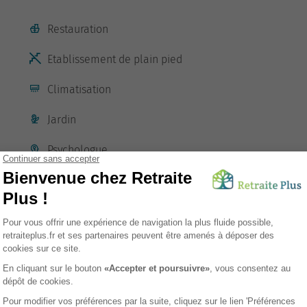
Restauration
Etablissement de plain pied
Climatisation
Jardin
Psychologue
sement