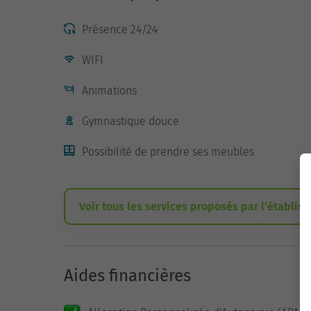
Présence 24/24
WIFI
Animations
Gymnastique douce
Possibilité de prendre ses meubles
Voir tous les services proposés par l’établis
Aides financières