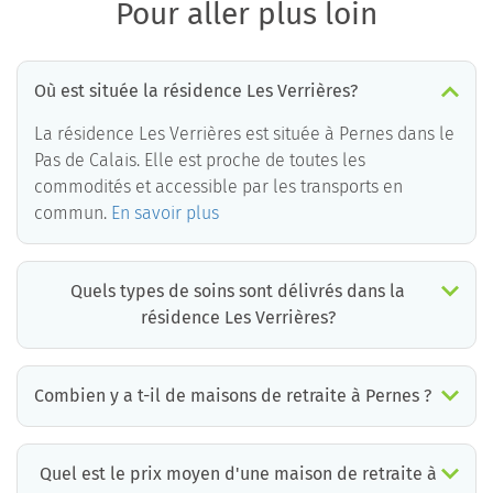
Pour aller plus loin
Où est située la résidence Les Verrières?
La résidence Les Verrières est située à Pernes dans le
Pas de Calais. Elle est proche de toutes les
commodités et accessible par les transports en
commun.
En savoir plus
Quels types de soins sont délivrés dans la
résidence Les Verrières?
La résidence Les Verrières est un EHPAD médicalisé. Les soins suivants sont délivrés :
Combien y a t-il de maisons de retraite à Pernes ?
Il y a environ 1 EHPAD à Pernes. Cela incluant des maisons de retraite médicalisées, des résidences services seniors et résidences autonomie.
Quel est le prix moyen d'une maison de retraite à