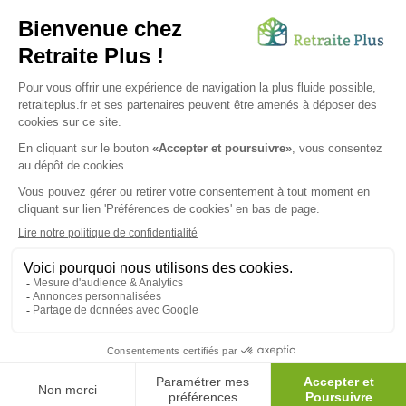
différents types d'hébergement adaptés à nos
ainés.
Lire l'article
Vous avez besoin d’une aide de nos équipes ?
Obtenir les tarifs & disponibilités
SUIVEZ-NOUS SUR :
Protection données personnelles
|
Préférences de cookies
|
Mentions légales
|
Espace Presse
|
Découvrez nos EHPAD
Nous vous informons de l'existence de la liste d'opposition
au démarchage téléphonique. Inscription sur
bloctel.gouv.fr
© 2026 Retraite Plus - Tous droits réservés -
Plan du site