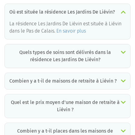
Où est située la résidence Les Jardins De Liévin?
La résidence Les Jardins De Liévin est située à Liévin
dans le Pas de Calais.
En savoir plus
Quels types de soins sont délivrés dans la
résidence Les Jardins De Liévin?
La résidence Les Jardins De Liévin est un EHPAD médicalisé. Les soins suivants sont délivrés :
Combien y a t-il de maisons de retraite à Liévin ?
Il y a environ 3 EHPAD à Liévin. Cela incluant des maisons de retraite médicalisées, des résidences services seniors et résidences autonomie.
Quel est le prix moyen d'une maison de retraite à
Liévin ?
Le prix moyen d’une chambre simple en maison de retraite à Liévin est d’environ 1889€ par mois mais il existe de grandes différences d’un établissement à l’autre.
La résidence la moins chère à Liévin est à 850 €/mois et la plus chère à 3874 € /mois.
Pour connaître le prix pratiqué par chaque maison de retraite à Liévin, vous pouvez faire appel aux conseillers de Retraite Plus qui disposent d’informations mises à jour quotidiennement et qui proposent aux familles un accompagnement gratuit et personnalisé.
*informations extraites à partir de la base de données Retraite Plus, ticket modérateur inclus.
Combien y a t-il places dans les maisons de