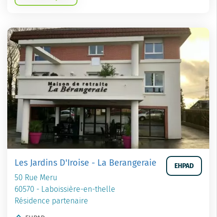
Les Jardins D'Iroise - La Berangeraie
EHPAD
50 Rue Meru
60570 - Laboissière-en-thelle
Résidence partenaire