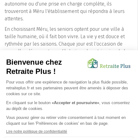
autonome ou d'une prise en charge complète, ils
trouveront à Méru l'établissement qui répondra à leurs
attentes.
En choisissant Méru, les seniors optent pour une ville à
taille humaine, où il fait bon vivre. La vie y est douce et
rythmée par les saisons. Chaque jour est l'occasion de
nouvelles découvertes, qu'il s'agisse du patrimoine de la
ville, de la nature environnante ou des nombreuses
activités proposées.
Méru, c'est la promesse d'une retraite sereine et
épanouissante, dans une ville qui a su préserver son
authenticité tout en se dotant des infrastructures
nécessaires à la qualité de vie de ses habitants. Les
personnes âgées y seront accueillies à bras ouverts et
pourront profiter pleinement de cette nouvelle étape de
leur vie.