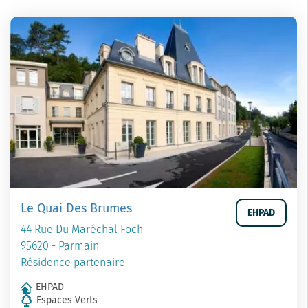
Le Quai Des Brumes
EHPAD
44 Rue Du Maréchal Foch
95620 - Parmain
Résidence partenaire
EHPAD
Espaces Verts