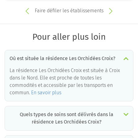
Faire défiler les établissements
Pour aller plus loin
Où est située la résidence Les Orchidées Croix?
La résidence Les Orchidées Croix est située à Croix
dans le Nord. Elle est proche de toutes les
commodités et accessible par les transports en
commun.
En savoir plus
Quels types de soins sont délivrés dans la
résidence Les Orchidées Croix?
La résidence Les Orchidées Croix est un EHPAD médicalisé. Les soins suivants sont délivrés :