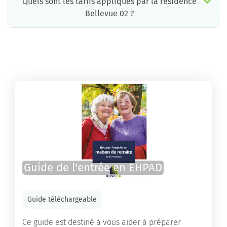
Quels sont les tarifs appliqués par la résidence
Bellevue 02 ?
La résidence Bellevue 02 propose des chambres pour un coût moyen très raisonnable.
Guide de l'entrée en EHPAD
Guide téléchargeable
Ce guide est destiné à vous aider à préparer