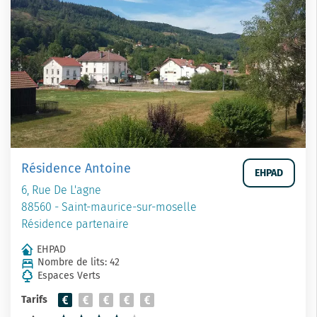
Résidence Antoine
EHPAD
6, Rue De L'agne
88560 - Saint-maurice-sur-moselle
Résidence partenaire
EHPAD
Nombre de lits: 42
Espaces Verts
Tarifs