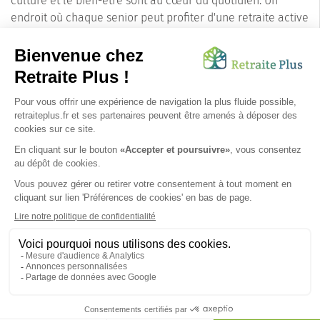
culture et le bien-être sont au cœur du quotidien. Un
endroit où chaque senior peut profiter d'une retraite active
et épanouissante.
En somme, Saint-Maurice-sur-Moselle (88560) est un
véritable havre de paix pour les seniors qui souhaitent
profiter de leur retraite dans un environnement à la fois
serein et stimulant. Un lieu où le bien-être des aînés est
une priorité, et où la nature et la culture se côtoient pour
offrir une qualité de vie exceptionnelle.
SUIVEZ-NOUS SUR :
Protection données personnelles
|
Préférences de cookies
|
Mentions légales
|
Espace Presse
|
Découvrez nos EHPAD
Nous vous informons de l'existence de la liste d'opposition