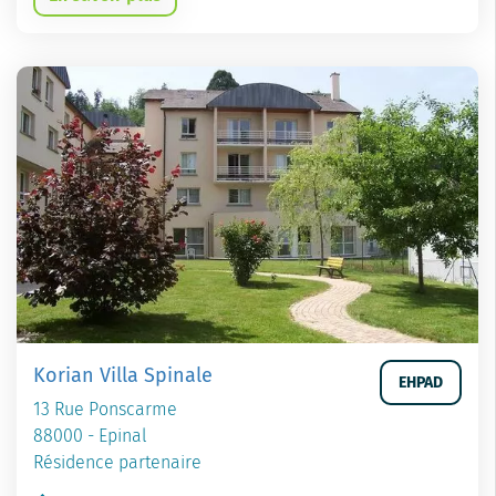
Korian Villa Spinale
EHPAD
13 Rue Ponscarme
88000 - Epinal
Résidence partenaire