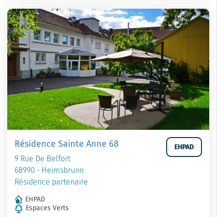
Résidence Sainte Anne 68
EHPAD
9 Rue De Belfort
68990 - Heimsbrunn
Résidence partenaire
EHPAD
Espaces Verts