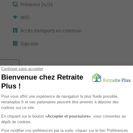
Présence 24/24
WIFI
Accès transports en commun
Digicode
sement