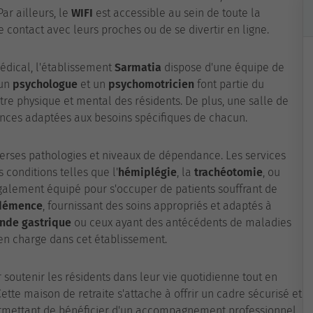
ar ailleurs, le
WIFI
est accessible au sein de toute la
e contact avec leurs proches ou de se divertir en ligne.
dical, l'établissement
Sarmatia
dispose d'une équipe de
 un
psychologue
et un
psychomotricien
font partie du
tre physique et mental des résidents. De plus, une salle de
ances adaptées aux besoins spécifiques de chacun.
erses pathologies et niveaux de dépendance. Les services
 conditions telles que l'
hémiplégie
, la
trachéotomie
, ou
également équipé pour s'occuper de patients souffrant de
démence
, fournissant des soins appropriés et adaptés à
nde gastrique
ou ceux ayant des antécédents de maladies
en charge dans cet établissement.
soutenir les résidents dans leur vie quotidienne tout en
tte maison de retraite s'attache à offrir un cadre sécurisé et
permettant de bénéficier d'un accompagnement professionnel