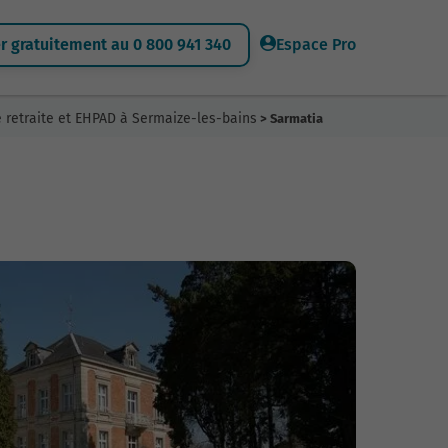
 gratuitement au 0 800 941 340
Espace Pro
 retraite et EHPAD à Sermaize-les-bains
> Sarmatia