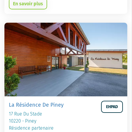
En savoir plus
La Résidence De Piney
EHPAD
17 Rue Du Stade
10220 - Piney
Résidence partenaire