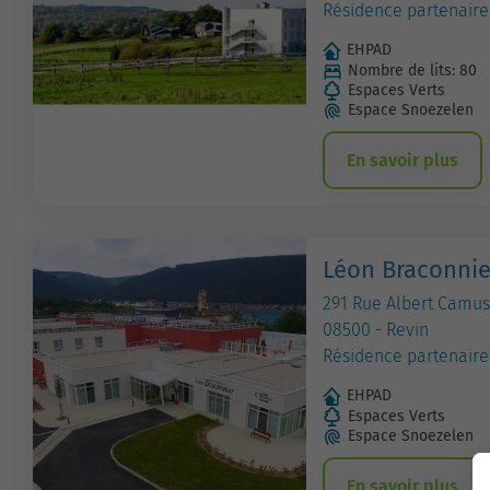
Résidence partenaire
EHPAD
Nombre de lits: 80
Espaces Verts
Espace Snoezelen
En savoir plus
Léon Braconnie
291 Rue Albert Camus
08500 - Revin
Résidence partenaire
EHPAD
Espaces Verts
Espace Snoezelen
En savoir plus