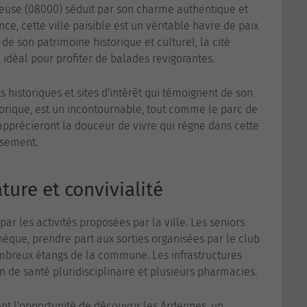
euse (08000) séduit par son charme authentique et
ce, cette ville paisible est un véritable havre de paix
de son patrimoine historique et culturel, la cité
idéal pour profiter de balades revigorantes.
 historiques et sites d'intérêt qui témoignent de son
torique, est un incontournable, tout comme le parc de
 apprécieront la douceur de vivre qui règne dans cette
usement.
ture et convivialité
ar les activités proposées par la ville. Les seniors
thèque, prendre part aux sorties organisées par le club
ombreux étangs de la commune. Les infrastructures
de santé pluridisciplinaire et plusieurs pharmacies.
nt l'opportunité de découvrir les Ardennes, un