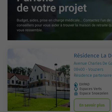
Résidence La D
Avenue Charles De G
08400 - Vouziers
Résidence partenaire
EHPAD
Espaces Verts
Espace Snoezelen
En savoir plus