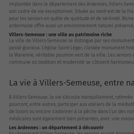
Implantée dans le département des Ardennes, Villers-Sem
son cadre de vie exceptionnel. Située au nord-est de la Fran
pour les seniors en quête de quiétude et de sérénité. Riche 
ardennaise offre aussi un environnement naturel préservé, 
Villers-Semeuse : une ville au patrimoine riche
La ville de Villers-Semeuse se distingue par ses monuments
passé glorieux. L'église Saint-Léger, classée monument his
la Warenne, véritable poumon vert de la ville. Les seniors
commune où tradition et modernité se côtoient harmonie
La vie à Villers-Semeuse, entre na
À Villers-Semeuse, la vie s'écoule tranquillement, rythmée p
pourront, entre autres, participer aux ateliers de la média
de loisirs ou encore s'adonner à la pêche dans l'un des n
médicales sont également bien présentes, avec une maison 
Les Ardennes : un département à découvrir
En choisissant Villers-Semeuse, les seniors auront égaleme