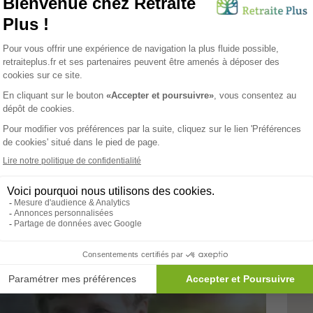
ays De Liart
EHPAD
Tarifs