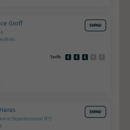
ce Groff
EHPAD
mé
eziérès
Tarifs
Haras
EHPAD
Chemin Départemental N°2
e