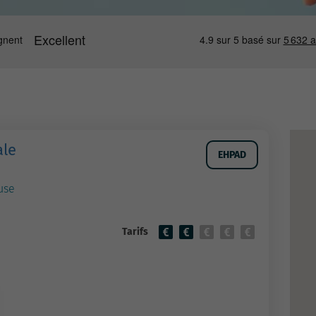
ale
EHPAD
use
Tarifs