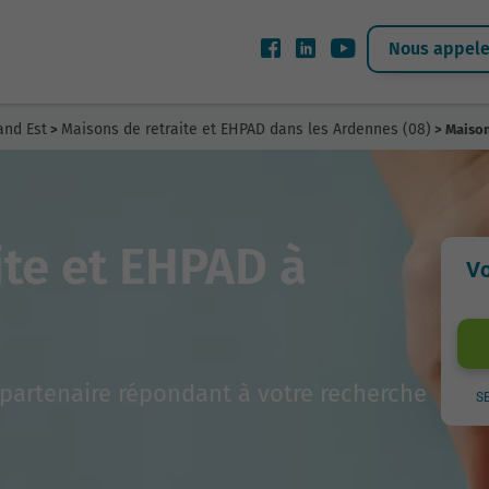
Nous appeler
and Est
Maisons de retraite et EHPAD dans les Ardennes (08)
>
> Maison
ite et EHPAD à
Vo
partenaire répondant à votre recherche
S