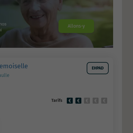
Allons-y
emoiselle
EHPAD
aulle
Tarifs