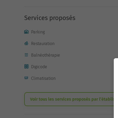
Services proposés
Parking
Restauration
Balnéothérapie
Digicode
Climatisation
Voir tous les services proposés par l’établis