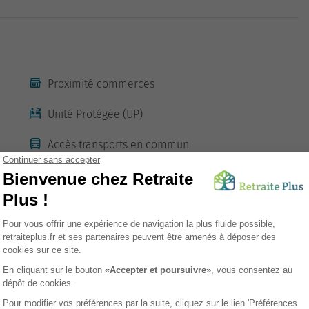
Proximité commerces
Unité Protégée (UP)
Accès transports en commun
Ascenseur
Jardin
sement