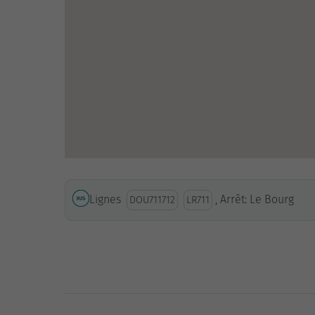
Lignes
, Arrêt: Le Bourg
DOU711712
LR711