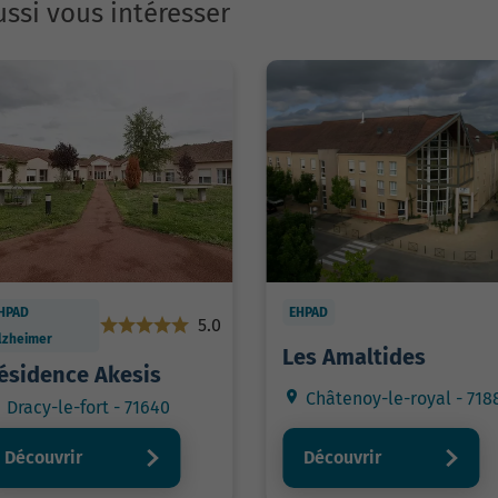
ssi vous intéresser
HPAD
EHPAD
5.0
lzheimer
Les Amaltides
ésidence Akesis
Châtenoy-le-royal - 718
Dracy-le-fort - 71640
Découvrir
Découvrir