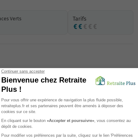
Tarifs
ces Verts
Présence 24/24
WIFI
Office religieux
Digicode
Climatisation