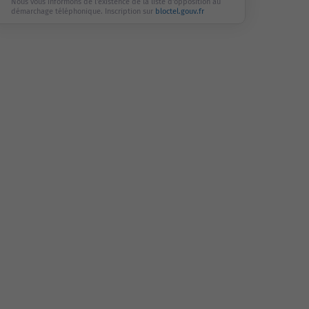
Nous vous informons de l'existence de la liste d'opposition au
démarchage téléphonique. Inscription sur
bloctel.gouv.fr