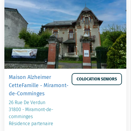
Maison Alzheimer
COLOCATION SENIORS
CetteFamille - Miramont-
de-Comminges
26 Rue De Verdun
31800 - Miramont-de-
comminges
Résidence partenaire