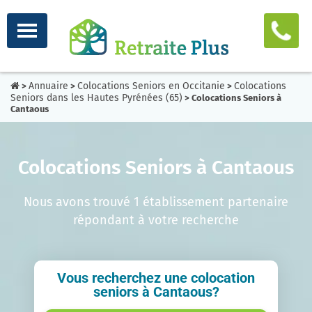
Annuaire
Colocations Seniors en Occitanie
Colocations
>
>
>
Seniors dans les Hautes Pyrénées (65)
> Colocations Seniors à
Cantaous
Colocations Seniors à Cantaous
Nous avons trouvé 1 établissement partenaire
répondant à votre recherche
Vous recherchez une colocation
seniors à Cantaous?