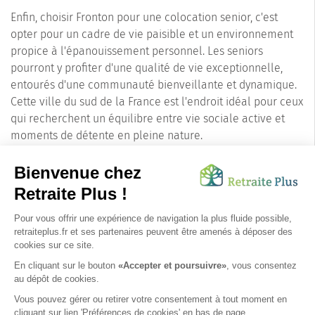
Enfin, choisir Fronton pour une colocation senior, c'est
opter pour un cadre de vie paisible et un environnement
propice à l'épanouissement personnel. Les seniors
pourront y profiter d'une qualité de vie exceptionnelle,
entourés d'une communauté bienveillante et dynamique.
Cette ville du sud de la France est l'endroit idéal pour ceux
qui recherchent un équilibre entre vie sociale active et
moments de détente en pleine nature.
En résumé, Fronton est une destination de choix pour les
seniors et leurs familles. Sa localisation, son patrimoine,
son cadre de vie et sa communauté en font un lieu où il
fait bon vivre, tout en offrant des opportunités pour des
activités variées et enrichissantes. La ville est un véritable
havre de paix, où chaque senior peut trouver sa place et
s'épanouir dans un environnement serein et accueillant.