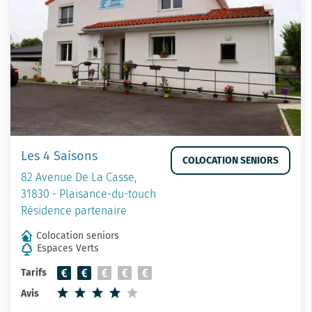
Les 4 Saisons
COLOCATION SENIORS
82 Avenue De La Casse,
31830 - Plaisance-du-touch
Résidence partenaire
Colocation seniors
Espaces Verts
Tarifs
Avis