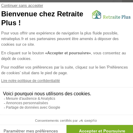
e CetteFamille -
COLOCATION SENIORS
Tarifs
nts: 8