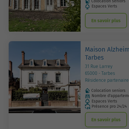
Colocation seniors
Espaces Verts
En savoir plus
Maison Alzheim
Tarbes
31 Rue Larrey
65000 - Tarbes
Résidence partenaire
Colocation seniors
Nombre d'apparteme
Espaces Verts
Présence pro 24/24
En savoir plus