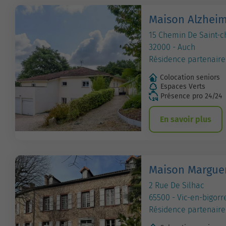
Maison Alzheim
15 Chemin De Saint-c
32000 - Auch
Résidence partenaire
Colocation seniors
Espaces Verts
Présence pro 24/24
En savoir plus
Maison Margueri
2 Rue De Silhac
65500 - Vic-en-bigorr
Résidence partenaire