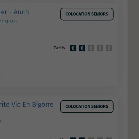
er - Auch
COLOCATION SENIORS
hristeau
Tarifs
te Vic En Bigorre
COLOCATION SENIORS
e