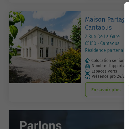
Maison Partagé
Cantaous
2 Rue De La Gare
65150 - Cantaous
Résidence partenaire
Colocation seniors
Nombre d'apparteme
Espaces Verts
Présence pro 24/24
En savoir plus