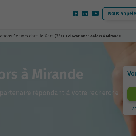
Nous appeler
ations Seniors dans le Gers (32)
> Colocations Seniors à Mirande
ors à Mirande
Vou
partenaire répondant à votre recherche
S