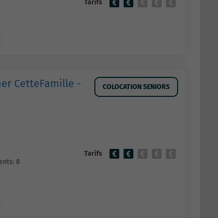
Tarifs
er CetteFamille -
COLOCATION SENIORS
Tarifs
nts: 8