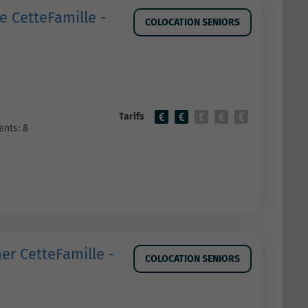
e CetteFamille -
COLOCATION SENIORS
Tarifs
nts: 8
er CetteFamille -
COLOCATION SENIORS