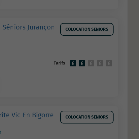
é Séniors Jurançon
COLOCATION SENIORS
Tarifs
te Vic En Bigorre
COLOCATION SENIORS
e