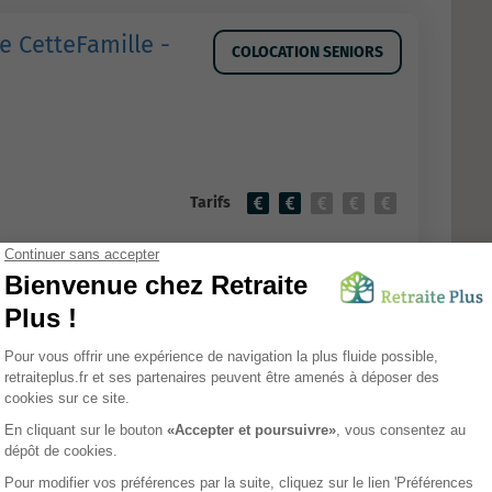
e CetteFamille -
COLOCATION SENIORS
Tarifs