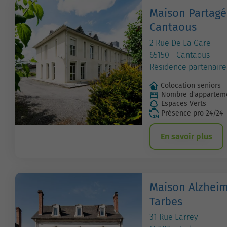
Maison Partagé
Cantaous
2 Rue De La Gare
65150 - Cantaous
Résidence partenaire
Colocation seniors
Nombre d'apparteme
Espaces Verts
Présence pro 24/24
En savoir plus
Maison Alzheim
Tarbes
31 Rue Larrey