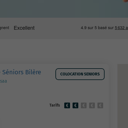
 Séniors Bilère
COLOCATION SENIORS
nsaa
Tarifs