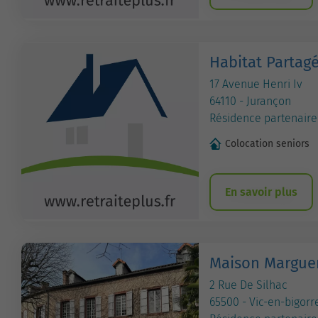
Habitat Partag
17 Avenue Henri Iv
64110 - Jurançon
Résidence partenaire
Colocation seniors
En savoir plus
Maison Margueri
2 Rue De Silhac
65500 - Vic-en-bigorr