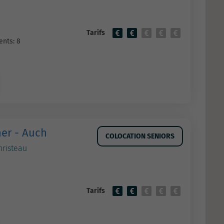
Tarifs
nts: 8
er - Auch
COLOCATION SENIORS
hristeau
Tarifs