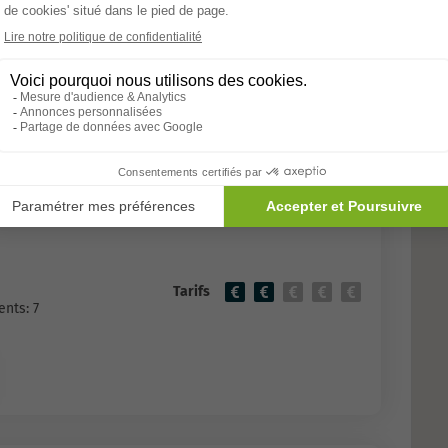
Allons-y
gé Cosima Lourdes
COLOCATION SENIORS
l Baron Marancin
Tarifs
nts: 7