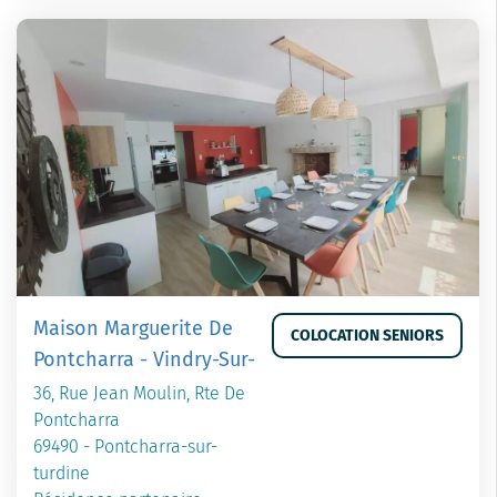
Maison Marguerite De
COLOCATION SENIORS
Pontcharra - Vindry-Sur-
36, Rue Jean Moulin, Rte De
Pontcharra
69490 - Pontcharra-sur-
turdine