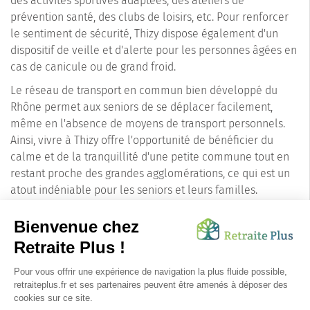
des activités sportives adaptées, des ateliers de
prévention santé, des clubs de loisirs, etc. Pour renforcer
le sentiment de sécurité, Thizy dispose également d'un
dispositif de veille et d'alerte pour les personnes âgées en
cas de canicule ou de grand froid.
Le réseau de transport en commun bien développé du
Rhône permet aux seniors de se déplacer facilement,
même en l'absence de moyens de transport personnels.
Ainsi, vivre à Thizy offre l'opportunité de bénéficier du
calme et de la tranquillité d'une petite commune tout en
restant proche des grandes agglomérations, ce qui est un
atout indéniable pour les seniors et leurs familles.
En conclusion, Thizy, au cœur du Rhône (69240), est un
endroit parfait pour une colocation seniors. Elle offre un
cadre de vie calme et serein, enrichi par les nombreuses
initiatives du département pour favoriser le bien-être des
personnes âgées. Thizy est une invitation à la détente, à la
convivialité et à la découverte, pour une retraite paisible