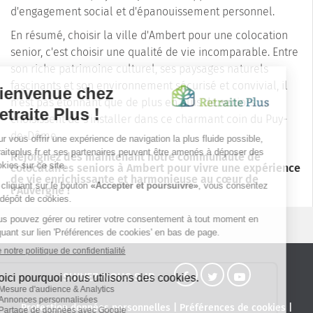
d'engagement social et d'épanouissement personnel.
En résumé, choisir la ville d'Ambert pour une colocation
senior, c'est choisir une qualité de vie incomparable. Entre
son riche patrimoine culturel, ses paysages naturels
fascinants et son environnement sécurisé et convivial, il
n'est pas étonnant que de plus en plus de seniors
choisissent de s'installer dans ce charmant coin du Puy-
de-Dôme.
Rejoignez dès maintenant notre communauté de
colocataires seniors à Ambert pour vivre une expérience
de vie enrichissante et harmonieuse au cœur de
l'Auvergne !
SUIVEZ-NOUS SUR :
Protection données personnelles
|
Préférences de cookies
|