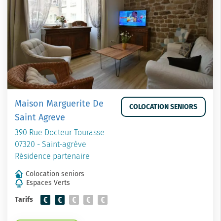
Maison Marguerite De
COLOCATION SENIORS
Saint Agreve
390 Rue Docteur Tourasse
07320 - Saint-agrève
Résidence partenaire
Colocation seniors
Espaces Verts
Tarifs