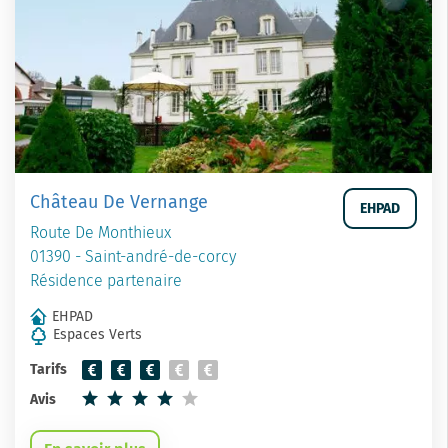
Château De Vernange
EHPAD
Route De Monthieux
01390 - Saint-andré-de-corcy
Résidence partenaire
EHPAD
Espaces Verts
Tarifs
Avis