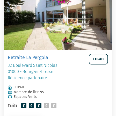
Retraite La Pergola
EHPAD
32 Boulevard Saint Nicolas
01000 - Bourg-en-bresse
Résidence partenaire
EHPAD
Nombre de lits: 95
Espaces Verts
Tarifs