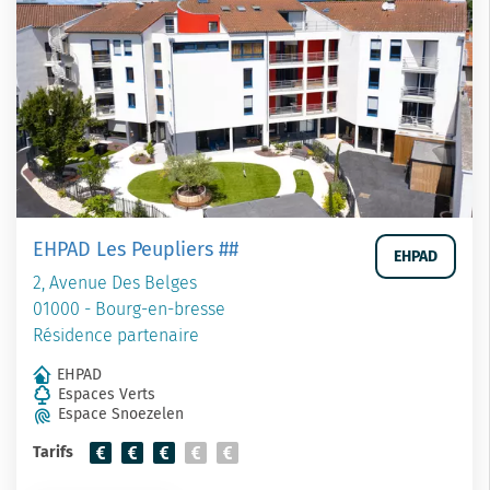
EHPAD Les Peupliers ##
EHPAD
2, Avenue Des Belges
01000 - Bourg-en-bresse
Résidence partenaire
EHPAD
Espaces Verts
Espace Snoezelen
Tarifs