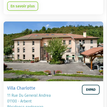
En savoir plus
Villa Charlotte
EHPAD
11 Rue Du General Andrea
01100 - Arbent
Résidence partenaire