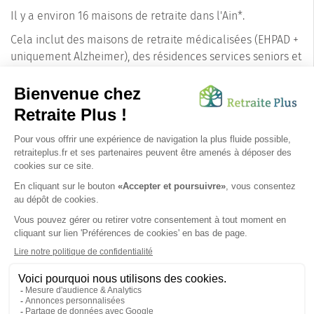
Il y a environ 16 maisons de retraite dans l'Ain*.
Cela inclut des maisons de retraite médicalisées (EHPAD +
uniquement Alzheimer), des résidences services seniors et
des résidences autonomie. Les conseillers de Retraite Plus
connaissent les précisions pour chaque établissement
concernant les tarifs, le nombre de places disponibles et
les pathologies prises en charge.
N'hésitez pas à les
contacter
pour un accompagnement personnalisé.
*informations extraites à partir de la base de données Retraite Plus. Mise à jour au
07/08/2026.
SUIVEZ-NOUS SUR :
Protection données personnelles
|
Préférences de cookies
|