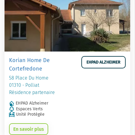
Korian Home De
EHPAD ALZHEIMER
Cortefredone
58 Place Du Home
01310 - Polliat
Résidence partenaire
EHPAD Alzheimer
Espaces Verts
Unité Protégée
En savoir plus