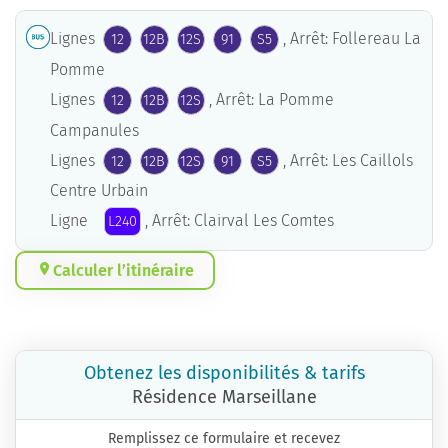
Lignes
, Arrêt: Follereau La
12
12B
12S
91
S5
Pomme
Lignes
, Arrêt: La Pomme
12
12B
12S
Campanules
Lignes
, Arrêt: Les Caillols
12
12B
12S
91
S5
Centre Urbain
Ligne
, Arrêt: Clairval Les Comtes
L240
Calculer l’itinéraire
Obtenez les disponibilités & tarifs
Résidence Marseillane
Remplissez ce formulaire et recevez