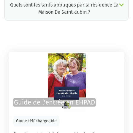
Quels sont les tarifs appliqués par la résidence La
Maison De Saint-aubin ?
La résidence La Maison De Saint-aubin propose des chambres pour un coût moyen raisonnable.
Guide de l'entrée en EHPAD
Guide téléchargeable